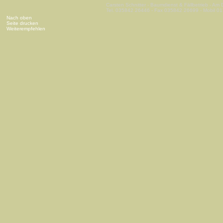
Carsten Schnitter - Baumdienst & Fällbetrieb - Am
Tel. 035842 26446 - Fax 035842 26699 - Mobil 0
Nach oben
Seite drucken
Weiterempfehlen